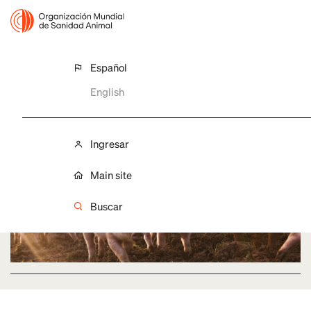
Español
PESTE PORCINA AFRICANA (PPA)
English
Situación de la PPA en las Américas
Ingresar
Main site
Buscar