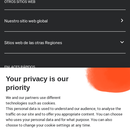
OTROS SITIOS WEB
Nuestro sitio web global
Sitios web de las otras Regiones
ENLACES RÁPIDOS
Your privacy is our
Informaciones generales
priority
Boletín
We and our partners use different
technologies such as cookies.
This personal data is used to understand our audience, to analyse the
Código terrestre
traffic on our site and to offer you appropriate content. You can choose
who uses your personal data and for what purpose. You can also
choose to change your cookie settings at any time.
Cookies