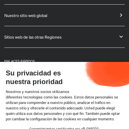
Nuestro sitio web global
Sitios web de las otras Regiones
ENLACES RÁPIDOS
Su privacidad es
Informaciones generales
nuestra prioridad
Boletín
Nosotros y nuestros socios utilizamos
diferentes tecnologías como las cookies. Estos datos personales se
utilizan para comprender a nuestro público, analizar el tráfico en
Código terrestre
nuestro sitio y ofrecerle el contenido adecuado. Usted puede elegir
quién utiliza sus datos personales y con qué fin. También puede optar
por cambiar la configuración de las cookies en cualquier momento.
Cookies
Consentimientos certificados por