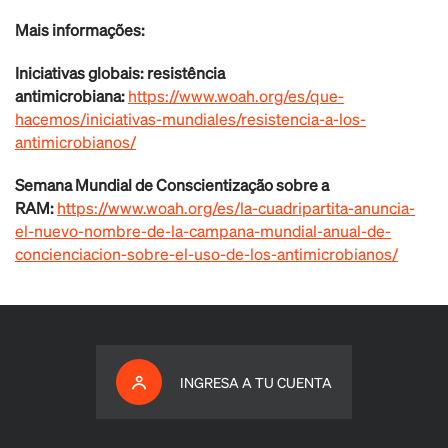
Mais informações:
Iniciativas globais: resistência
antimicrobiana:
https://www.woah.org/es/que-
hacemos/iniciativas-mundiales/resistencia-a-los-
antimicrobianos/
Semana Mundial de Conscientização sobre a
RAM:
https://www.woah.org/es/la-cuadripartita-anuncia-
el-nuevo-nombre-de-la-campana-mundial-anual-de-
concienciacion-sobre-el-uso-de-los-antimicrobianos/
INGRESA A TU CUENTA