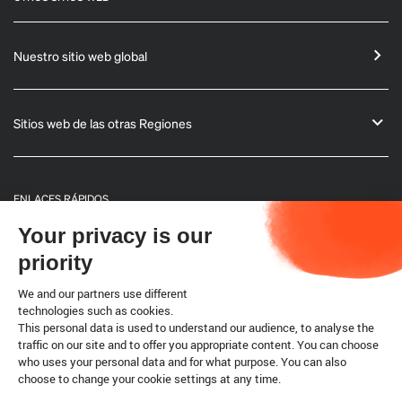
Nuestro sitio web global
Sitios web de las otras Regiones
ENLACES RÁPIDOS
Your privacy is our
Informaciones generales
priority
Boletín
We and our partners use different
technologies such as cookies.
This personal data is used to understand our audience, to analyse the
Código terrestre
traffic on our site and to offer you appropriate content. You can choose
who uses your personal data and for what purpose. You can also
choose to change your cookie settings at any time.
Cookies