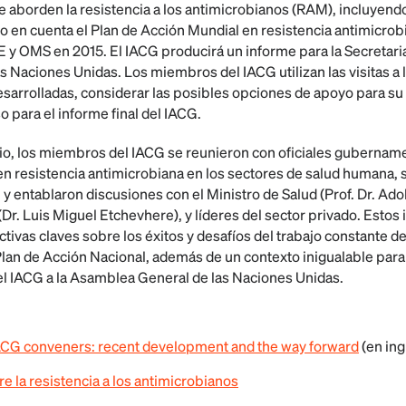
e aborden la resistencia a los antimicrobianos (RAM), incluyen
do en cuenta el Plan de Acción Mundial en resistencia antimicro
 y OMS en 2015. El IACG producirá un informe para la Secretaria
 Naciones Unidas. Los miembros del IACG utilizan las visitas a l
sarrolladas, considerar las posibles opciones de apoyo para su
o para el informe final del IACG.
unio, los miembros del IACG se reunieron con oficiales gubernam
n resistencia antimicrobiana en los sectores de salud humana, 
y entablaron discusiones con el Ministro de Salud (Prof. Dr. Adol
(Dr. Luis Miguel Etchevhere), y líderes del sector privado. Esto
ivas claves sobre los éxitos y desafíos del trabajo constante d
an de Acción Nacional, además de un contexto inigualable para e
l IACG a la Asamblea General de las Naciones Unidas.
ACG conveners: recent development and the way forward
(en ing
re la resistencia a los antimicrobianos