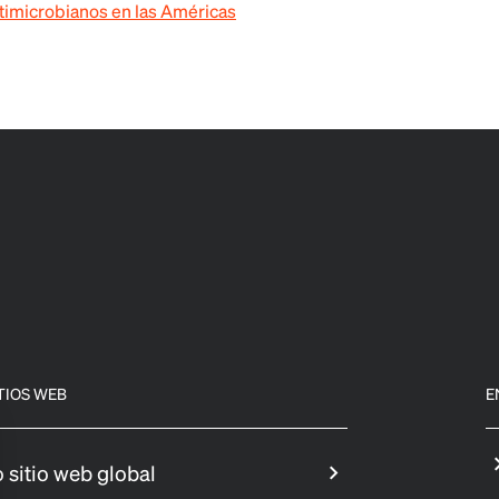
ntimicrobianos en las Américas
TIOS WEB
E
 sitio web global