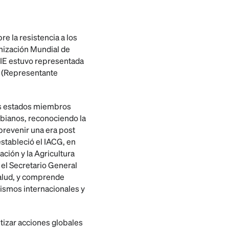
re la resistencia a los
anización Mundial de
OIE estuvo representada
os (Representante
os estados miembros
robianos, reconociendo la
prevenir una era post
 estableció el IACG, en
ción y la Agricultura
 el Secretario General
Salud, y comprende
nismos internacionales y
tizar acciones globales