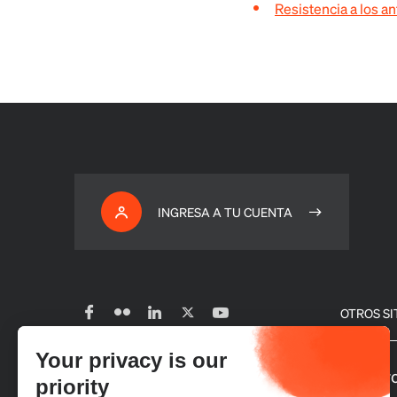
Resistencia a los a
INGRESA A TU CUENTA
OTROS SI
Your privacy is our
Suscribirse a nuestro boletín
Nuestro
priority