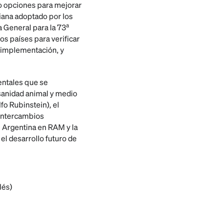
do opciones para mejorar
biana adoptado por los
a
 General para la 73
os países para verificar
 implementación, y
entales que se
sanidad animal y medio
fo Rubinstein), el
s intercambios
e Argentina en RAM y la
l desarrollo futuro de
lés)