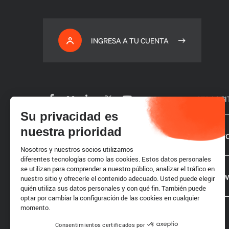
INGRESA A TU CUENTA
OTROS SI
Su privacidad es
nuestra prioridad
Suscribirse a nuestro boletín
Nuestro
Nosotros y nuestros socios utilizamos
diferentes tecnologías como las cookies. Estos datos personales
Carrera profesional
se utilizan para comprender a nuestro público, analizar el tráfico en
Sitios 
nuestro sitio y ofrecerle el contenido adecuado. Usted puede elegir
quién utiliza sus datos personales y con qué fin. También puede
optar por cambiar la configuración de las cookies en cualquier
Solicitudes de propuestas
momento.
Consentimientos certificados por