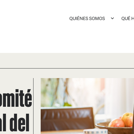
QUIÉNES SOMOS
QUÉ 
omité
l del