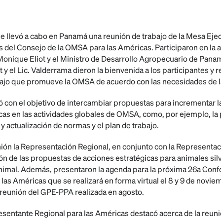
se llevó a cabo en Panamá una reunión de trabajo de la Mesa Eje
 del Consejo de la OMSA para las Américas. Participaron en la 
Monique Eliot y el Ministro de Desarrollo Agropecuario de Panam
t y el Lic. Valderrama dieron la bienvenida a los participantes y 
abajo que promueve la OMSA de acuerdo con las necesidades de l
ó con el objetivo de intercambiar propuestas para incrementar la
s en las actividades globales de OMSA, como, por ejemplo, la p
 actualización de normas y el plan de trabajo.
nión la Representación Regional, en conjunto con la Representa
ión de las propuestas de acciones estratégicas para animales sil
animal. Además, presentaron la agenda para la próxima 26a Confe
as Américas que se realizará en forma virtual el 8 y 9 de noviem
reunión del GPE-PPA realizada en agosto.
resentante Regional para las Américas destacó acerca de la reuni