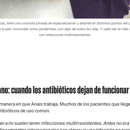
icas, tiene una consulta privada de especialización y atiende en distintos puntos del
e la piel, conocidas como piodermias, son algo de todos los días. Y cada vez es má
con infecciones multirresistentes.
ano: cuando los antibióticos dejan de funcionar
anera en que Anaís trabaja. Muchos de los pacientes que llegan
ntibióticos de uso común.
an a mí suelen tener infecciones multirresistentes. Antes no er
 lineamientos internacionales son claros: si una infección no res