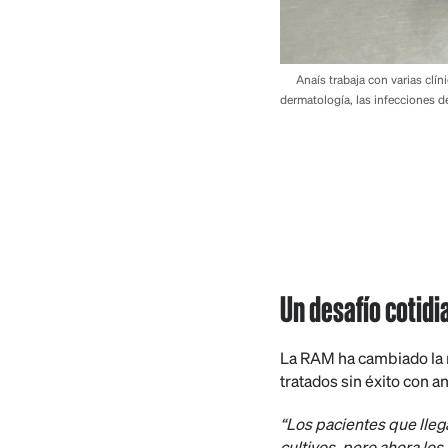
Anaís trabaja con varias clín
dermatología, las infecciones d
Un desafío cotidi
La RAM ha cambiado la m
tratados sin éxito con a
“Los pacientes que lleg
cultivos, pero ahora los