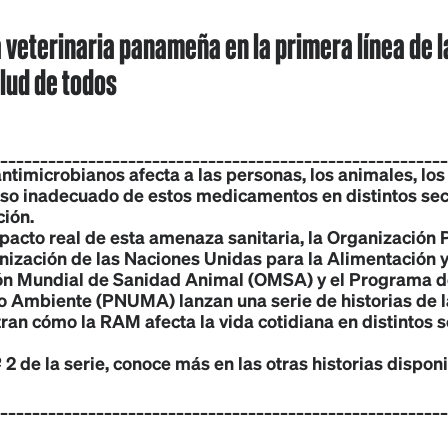
a veterinaria panameña en la primera línea de 
lud de todos
________________________________________________________
antimicrobianos afecta a las personas, los animales, los
so inadecuado de estos medicamentos en distintos sec
ción.
impacto real de esta amenaza sanitaria, la Organización
nización de las Naciones Unidas para la Alimentación y
ión Mundial de Sanidad Animal (OMSA) y el Programa d
o Ambiente (PNUMA) lanzan una serie de historias de l
n cómo la RAM afecta la vida cotidiana en distintos s
.º 2 de la serie, conoce más en las otras historias disponi
________________________________________________________