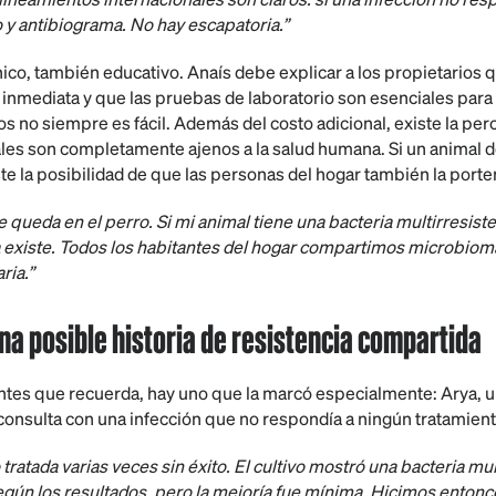
o y antibiograma. No hay escapatoria.”
ínico, también educativo. Anaís debe explicar a los propietarios q
 inmediata y que las pruebas de laboratorio son esenciales para 
os no siempre es fácil. Además del costo adicional, existe la pe
les son completamente ajenos a la salud humana. Si un animal 
ste la posibilidad de que las personas del hogar también la porte
e queda en el perro. Si mi animal tiene una bacteria multirresiste
 existe. Todos los habitantes del hogar compartimos microbiom
ria.”
una posible historia de resistencia compartida
tes que recuerda, hay uno que la marcó especialmente: Arya, una
 consulta con una infección que no respondía a ningún tratamient
 tratada varias veces sin éxito. El cultivo mostró una bacteria mul
gún los resultados, pero la mejoría fue mínima. Hicimos enton