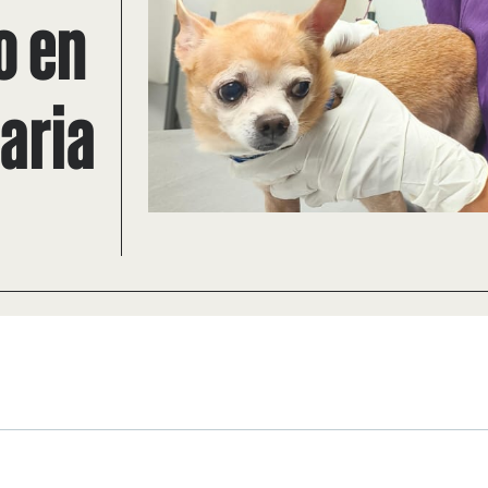
o en
naria