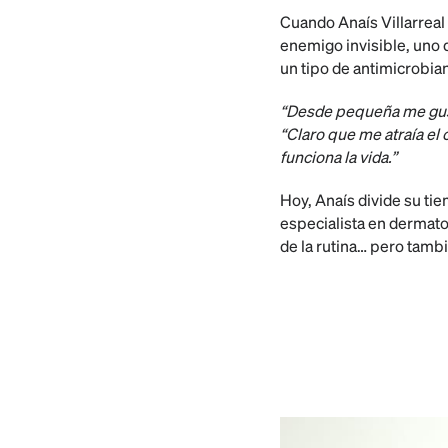
Cuando Anaís Villarreal 
enemigo invisible, uno q
un tipo de antimicrobia
“Desde pequeña me gusta
“Claro que me atraía el
funciona la vida.”
Hoy, Anaís divide su ti
especialista en dermatol
de la rutina… pero tamb