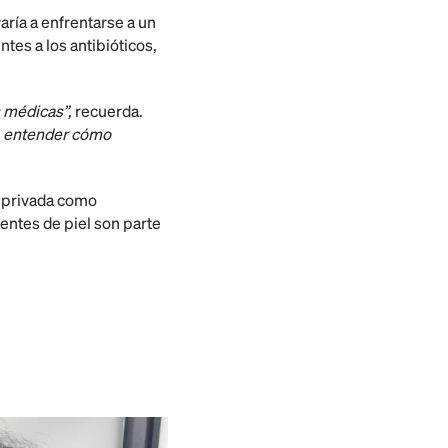
aría a enfrentarse a un
tes a los antibióticos,
s médicas”,
recuerda.
e, entender cómo
a privada como
rentes de piel son parte