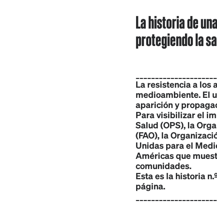
La historia de un
protegiendo la sa
_____________________
La resistencia a los 
medioambiente. El u
aparición y propaga
Para visibilizar el 
Salud (OPS), la Orga
(FAO), la Organizac
Unidas para el Medi
Américas que muestra
comunidades.
Esta es la historia n
página.
_____________________