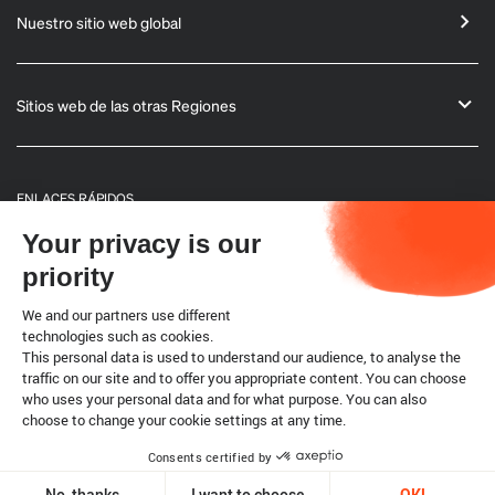
Nuestro sitio web global
Sitios web de las otras Regiones
ENLACES RÁPIDOS
Your privacy is our
Informaciones generales
priority
Boletín
We and our partners use different
technologies such as cookies.
This personal data is used to understand our audience, to analyse the
Código terrestre
traffic on our site and to offer you appropriate content. You can choose
who uses your personal data and for what purpose. You can also
choose to change your cookie settings at any time.
Cookies
Consents certified by
Copyright @ World Organisation for Animal Health 2026
No, thanks
I want to choose
OK!