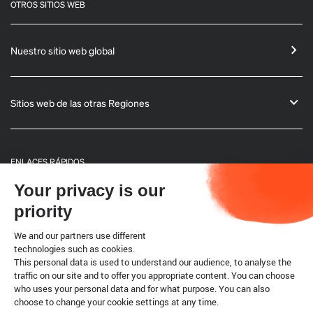
OTROS SITIOS WEB
Nuestro sitio web global
Sitios web de las otras Regiones
ENLACES RÁPIDOS
Your privacy is our
Informaciones generales
priority
Boletín
We and our partners use different
technologies such as cookies.
This personal data is used to understand our audience, to analyse the
Código terrestre
traffic on our site and to offer you appropriate content. You can choose
who uses your personal data and for what purpose. You can also
choose to change your cookie settings at any time.
Cookies