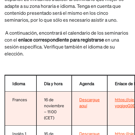
adapte a su zona horaria e idioma. Tenga en cuenta que
contenido presentado será el mismo en los cinco
seminarios, por lo que sólo es necesario asistir a uno.
A continuación, encontrará el calendario de los seminarios
con el
enlace correspondiente para registrarse
en una
sesión específica. Verifique también el idioma de su
elección.
Idioma
Día y hora
Agenda
Enlace de 
Frances
16 de
Descargue
https://oi
noviembre
aquí
yqqjgqG9
– 11:00
(CET)
Inglés 1
16 de
Descargue
https://o