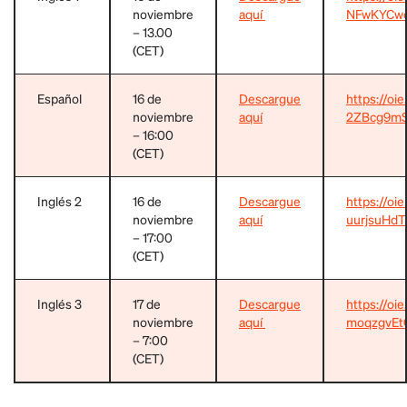
noviembre
aquí
NFwKYCwo
– 13.00
(CET)
Español
16 de
Descargue
https://o
noviembre
aquí
2ZBcg9mS
– 16:00
(CET)
Inglés 2
16 de
Descargue
https://oi
noviembre
aquí
uurjsuHd
– 17:00
(CET)
Inglés 3
17 de
Descargue
https://oi
noviembre
aquí
moqzgvEtQ
– 7:00
(CET)