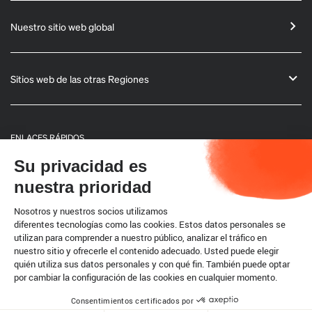
Nuestro sitio web global
Sitios web de las otras Regiones
ENLACES RÁPIDOS
Su privacidad es
Informaciones generales
nuestra prioridad
Boletín
Nosotros y nuestros socios utilizamos
diferentes tecnologías como las cookies. Estos datos personales se
utilizan para comprender a nuestro público, analizar el tráfico en
Código terrestre
nuestro sitio y ofrecerle el contenido adecuado. Usted puede elegir
quién utiliza sus datos personales y con qué fin. También puede optar
por cambiar la configuración de las cookies en cualquier momento.
Cookies
Consentimientos certificados por
Copyright @ World Organisation for Animal Health 2026