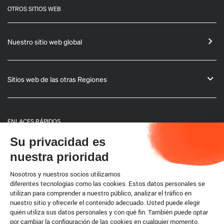
OTROS SITIOS WEB
Nuestro sitio web global
Sitios web de las otras Regiones
ENLACES RÁPIDOS
Su privacidad es
Informaciones generales
nuestra prioridad
Boletín
Nosotros y nuestros socios utilizamos
diferentes tecnologías como las cookies. Estos datos personales se
utilizan para comprender a nuestro público, analizar el tráfico en
Código terrestre
nuestro sitio y ofrecerle el contenido adecuado. Usted puede elegir
quién utiliza sus datos personales y con qué fin. También puede optar
por cambiar la configuración de las cookies en cualquier momento.