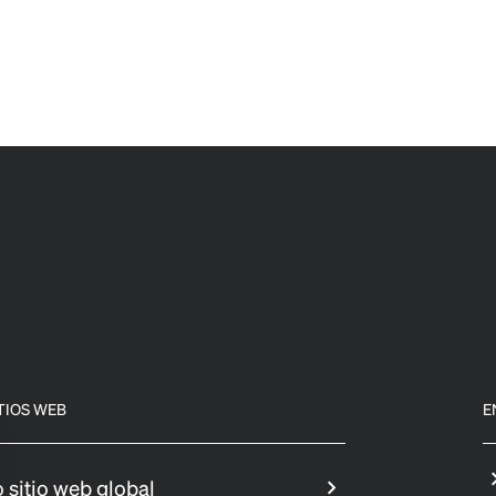
TIOS WEB
E
 sitio web global