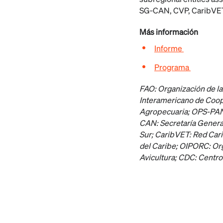
SG
‑
CAN, CVP, CaribVE
Más información
Informe
Programa
FAO
: Organización de l
Interamericano de Coope
Agropecuaria;
OPS-PA
CAN
: Secretaría Gener
Sur;
CaribVET
: Red Car
del Caribe;
OIPORC
: O
Avicultura
;
CDC
:
Centro