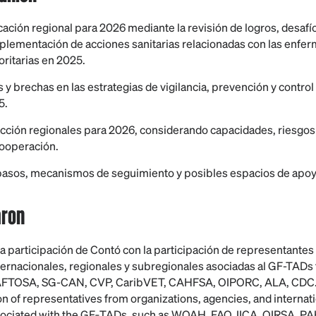
icación regional para 2026 mediante la revisión de logros, desafí
mplementación de acciones sanitarias relacionadas con las enf
oritarias en 2025.
s y brechas en las estrategias de vigilancia, prevención y contr
5.
 acción regionales para 2026, considerando capacidades, riesgo
ooperación.
asos, mecanismos de seguimiento y posibles espacios de apoy
aron
la participación de Contó con la participación de representantes
ternacionales, regionales y subregionales asociadas al GF-TAD
FTOSA, SG-CAN, CVP, CaribVET, CAHFSA, OIPORC, ALA, CDC. 
on of representatives from organizations, agencies, and internati
sociated with the GF
‑
TADs, such as WOAH, FAO, IICA, OIRSA, P