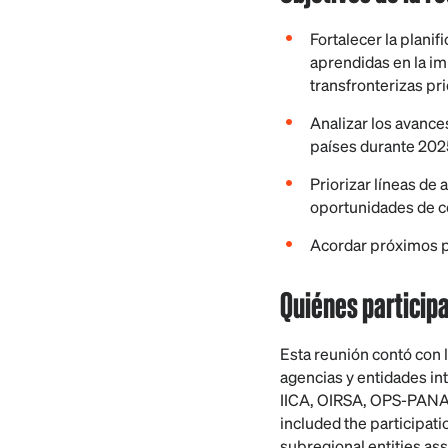
Fortalecer la planif
aprendidas en la i
transfronterizas pri
Analizar los avance
países durante 202
Priorizar líneas de
oportunidades de c
Acordar próximos p
Quiénes particip
Esta reunión contó con 
agencias y entidades in
IICA, OIRSA, OPS-PANA
included the participati
subregional entities as