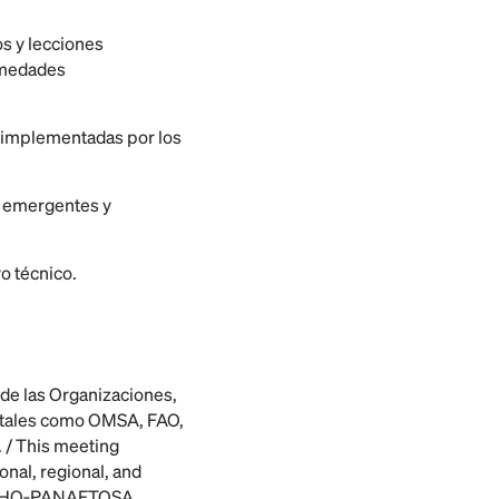
os y lecciones
ermedades
ol implementadas por los
s emergentes y
o técnico.
 de las Organizaciones,
s tales como OMSA, FAO,
/ This meeting
onal, regional, and
AHO
‑
PANAFTOSA,