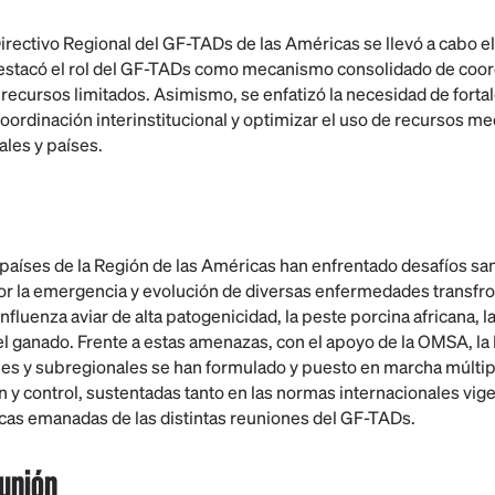
rectivo Regional del GF-TADs de las Américas se llevó a cabo el 
destacó el rol del GF-TADs como mecanismo consolidado de coor
recursos limitados. Asimismo, se enfatizó la necesidad de fortal
coordinación interinstitucional y optimizar el uso de recursos me
les y países.
s países de la Región de las Américas han enfrentado desafíos sa
 la emergencia y evolución de diversas enfermedades transfron
 influenza aviar de alta patogenicidad, la peste porcina africana, l
l ganado. Frente a estas amenazas, con el apoyo de la OMSA, la 
es y subregionales se han formulado y puesto en marcha múltip
 y control, sustentadas tanto en las normas internacionales vig
as emanadas de las distintas reuniones del GF-TADs.
eunión