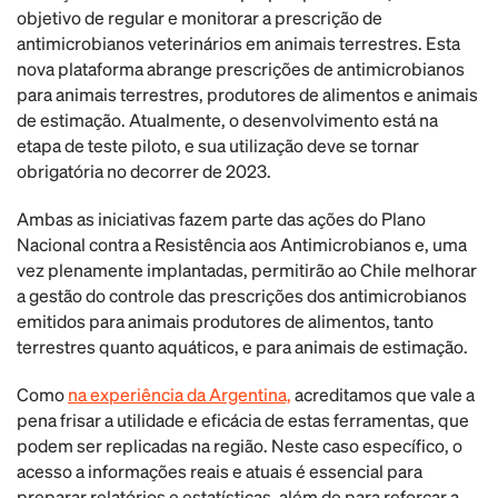
objetivo de regular e monitorar a prescrição de
antimicrobianos veterinários em animais terrestres. Esta
nova plataforma abrange prescrições de antimicrobianos
para animais terrestres, produtores de alimentos e animais
de estimação. Atualmente, o desenvolvimento está na
etapa de teste piloto, e sua utilização deve se tornar
obrigatória no decorrer de 2023.
Ambas as iniciativas fazem parte das ações do Plano
Nacional contra a Resistência aos Antimicrobianos e, uma
vez plenamente implantadas, permitirão ao Chile melhorar
a gestão do controle das prescrições dos antimicrobianos
emitidos para animais produtores de alimentos, tanto
terrestres quanto aquáticos, e para animais de estimação.
Como
na experiência da Argentina,
acreditamos que vale a
pena frisar a utilidade e eficácia de estas ferramentas, que
podem ser replicadas na região. Neste caso específico, o
acesso a informações reais e atuais é essencial para
preparar relatórios e estatísticas, além de para reforçar a