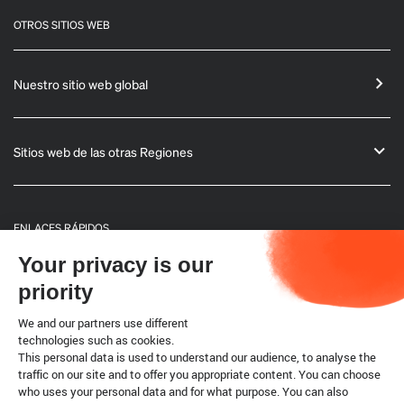
OTROS SITIOS WEB
Nuestro sitio web global
Sitios web de las otras Regiones
ENLACES RÁPIDOS
Your privacy is our
Informaciones generales
priority
Boletín
We and our partners use different
technologies such as cookies.
This personal data is used to understand our audience, to analyse the
Código terrestre
traffic on our site and to offer you appropriate content. You can choose
who uses your personal data and for what purpose. You can also